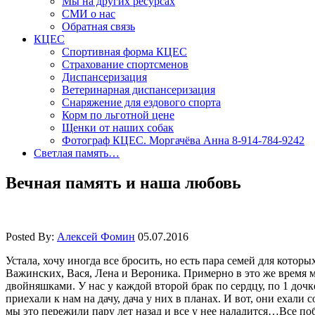
Мы на других ресурсах
СМИ о нас
Обратная связь
КЦЕС
Спортивная форма КЦЕС
Страхование спортсменов
Диспансеризация
Ветеринарная диспансеризация
Снаряжение для ездового спорта
Корм по льготной цене
Щенки от наших собак
Фотограф КЦЕС. Моргачёва Анна 8-914-784-9242
Светлая память…
Вечная память и наша любовь
Posted By:
Алексей Фомин
05.07.2016
Устала, хочу иногда все бросить, но есть пара семей для котор
Важинских, Вася, Лена и Вероника. Примерно в это же время м
двойняшками. У нас у каждой второй брак по сердцу, по 1 дочк
приехали к нам на дачу, дача у них в планах. И вот, они ехали 
мы это пережили пару лет назад и все у нее наладится…Все по