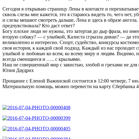
Сегодня я открываю страницу Лены в контакте и перехватывает 
сквозь слезы мне кажется, это я стараюсь видеть то, чего нет
и слезы мешают смотреть дальше, Лена и здесь в образе ангела
предчувствовала? Кто даст ответ?
Богу плохие люди не нужны, это затертая до дыр фраза, но им
вторую собаку? — с улыбкой, Калиста сгрызла диван? — да это
великолепно и интересно. Спорт, судейство, конкурсы костюмов
своя история, к каждой свой подход. Каждый из нас проходит с
улыбкой и любовью ко всем, ко всему миру и людям. Видимо, нам
всегда смеющиеся и ….. с крыльями.
Наш не совершенный мир с завистью, злобой и грехами не для 
Юлия Даудрих
Прощание с Еленой Важинской состоится в 12:00 четверг, 7 июл
Материальную помощь, можно перевести на карту Сбербанка 