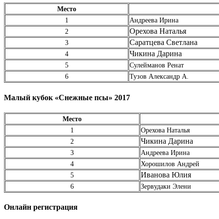
Место
1
Андреева Ирина
Орехова Наталья
2
Саратцева Светлана
3
Чикина Дарина
4
5
Сулейманов Ренат
6
Тузов Александр А.
Малый кубок «Снежные псы» 2017
Место
1
Орехова Наталья
Чикина Дарина
2
3
Андреева Ирина
4
Хорошилов Андрей
Иванова Юлия
5
6
Зервудаки Элени
Онлайн регистрация