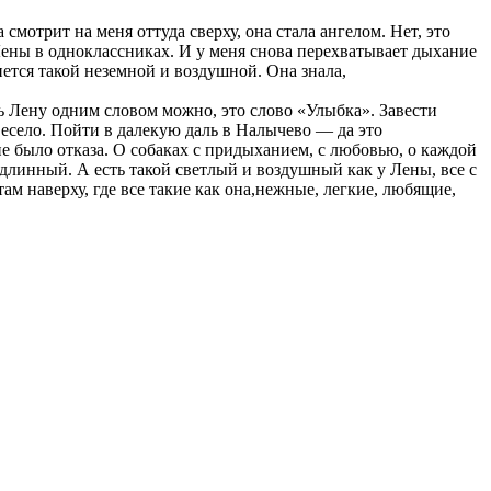
мотрит на меня оттуда сверху, она стала ангелом. Нет, это
у Лены в одноклассниках. И у меня снова перехватывает дыхание
нется такой неземной и воздушной. Она знала,
ть Лену одним словом можно, это слово «Улыбка». Завести
весело. Пойти в далекую даль в Налычево — да это
не было отказа. О собаках с придыханием, с любовью, о каждой
 длинный. А есть такой светлый и воздушный как у Лены, все с
ам наверху, где все такие как она,нежные, легкие, любящие,