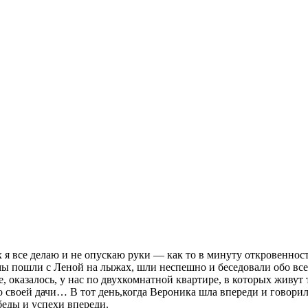
ых я все делаю и не опускаю руки — как то в минуту откровеннос
ы пошли с Леной на лыжах, шли неспешно и беседовали обо всем
е, оказалось, у нас по двухкомнатной квартире, в которых живу
со своей дачи… В тот день,когда Вероника шла впереди и говорила
беды и успехи впереди.