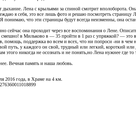
дыхание. Лена с крыльями за спиной смотрит вполоборота. Она с
, убеждаю я себя, это все лишь фото и решаю посмотреть страниц
. Я понимаю, что эти страницы будут всегда неизменны, она оста
енно сейчас она проходит через все воспоминания о Лене. Описа
 смешно! в Мильково в — 35 пройти в 1 раз с упряжкой? — это 
, помощь, поддержка во всем и всех, что ни попроси -ни в чем 
вой путь, у каждого он свой, трудный или легкий, короткий или
 этого никогда не осознать и не понять,но Лена нужнее где то т
нее. Вечная память и наша любовь.
я 2016 года, в Храме на 4 км.
4276360011018899