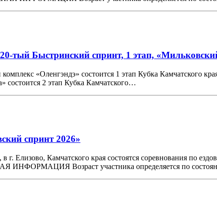
«20-тый Быстринский спринт, 1 этап, «Мильковский
й комплекс «Оленгэндэ» состоится 1 этап Кубка Камчатского кра
а» состоится 2 этап Кубка Камчатского…
вский спринт 2026»
 в г. Елизово, Камчатского края состоятся соревнования по езд
ЖНАЯ ИНФОРМАЦИЯ Возраст участника определяется по состо