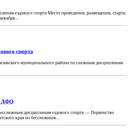
линам ездового спорта Место проведения, размещения, старта:
 декабря…
дового спорта
 Елизовского муниципального района по снежным дисциплинам
во ДФО
 бесснежным дисциплинам ездового спорта — Первенство
чатского края по бесснежным…