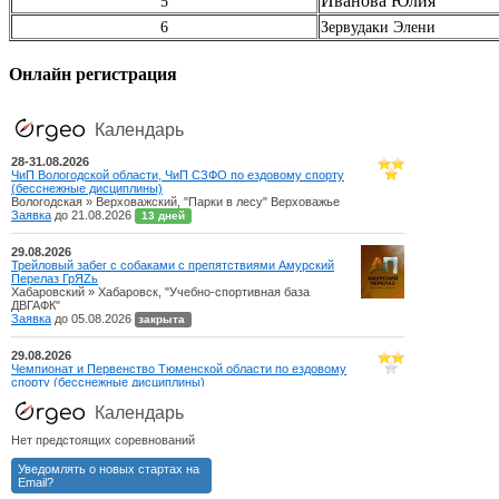
Иванова Юлия
5
6
Зервудаки Элени
Онлайн регистрация