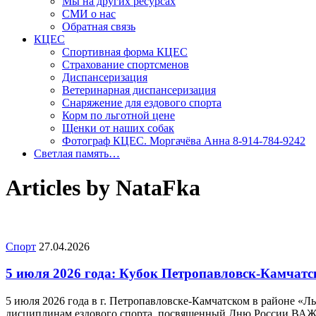
Мы на других ресурсах
СМИ о нас
Обратная связь
КЦЕС
Спортивная форма КЦЕС
Страхование спортсменов
Диспансеризация
Ветеринарная диспансеризация
Снаряжение для ездового спорта
Корм по льготной цене
Щенки от наших собак
Фотограф КЦЕС. Моргачёва Анна 8-914-784-9242
Светлая память…
Articles by NataFka
Спорт
27.04.2026
5 июля 2026 года: Кубок Петропавловск-Камчатс
5 июля 2026 года в г. Петропавловске-Камчатском в районе «
дисциплинам ездового спорта, посвященный Дню России В