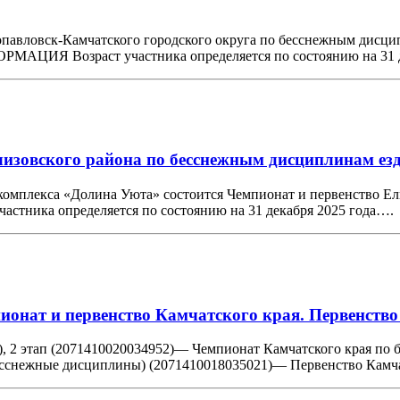
опавловск-Камчатского городского округа по бесснежным дисцип
МАЦИЯ Возраст участника определяется по состоянию на 31
Елизовского района по бесснежным дисциплинам ез
го комплекса «Долина Уюта» состоится Чемпионат и первенство
ника определяется по состоянию на 31 декабря 2025 года….
мпионат и первенство Камчатского края. Первенст
, 2 этап (2071410020034952)— Чемпионат Камчатского края по
(бесснежные дисциплины) (2071410018035021)— Первенство Кам