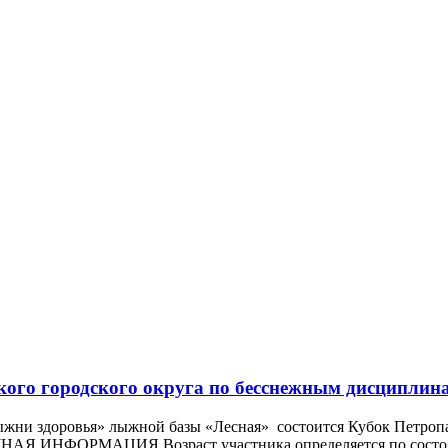
кого городского округа по бесснежным дисциплин
Лыжни здоровья» лыжной базы «Лесная» состоится Кубок Петроп
АЖНАЯ ИНФОРМАЦИЯ Возраст участника определяется по сост