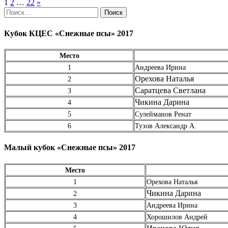
Пагинация
1
2
…
22
»
Найти:
записей
Кубок КЦЕС «Снежные псы» 2017
Место
1
Андреева Ирина
Орехова Наталья
2
Саратцева Светлана
3
Чикина Дарина
4
5
Сулейманов Ренат
6
Тузов Александр А.
Малый кубок «Снежные псы» 2017
Место
1
Орехова Наталья
Чикина Дарина
2
3
Андреева Ирина
4
Хорошилов Андрей